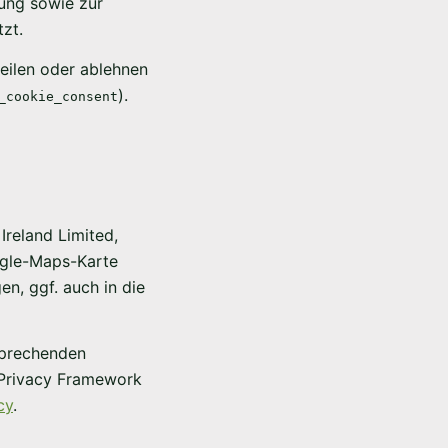
gung sowie zur
zt.
teilen oder ablehnen
).
_cookie_consent
Ireland Limited,
oogle-Maps-Karte
n, ggf. auch in die
nsprechenden
 Privacy Framework
cy
.