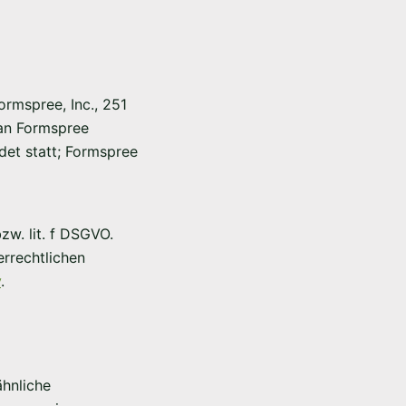
ormspree, Inc., 251
 an Formspree
ndet statt; Formspree
w. lit. f DSGVO.
errechtlichen
y
.
hnliche