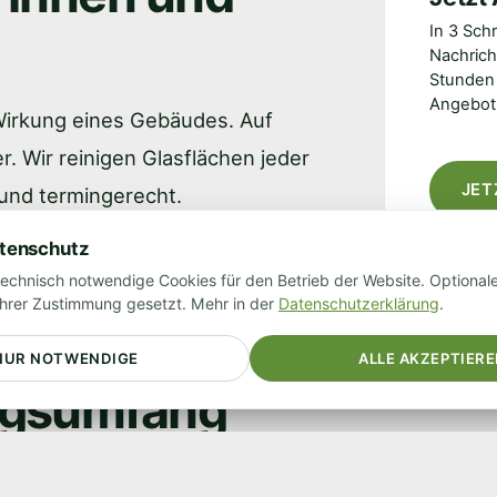
In 3 Sch
Nachrich
Stunden 
Angebot
Wirkung eines Gebäudes. Auf
. Wir reinigen Glasflächen jeder
JET
 und termingerecht.
atenschutz
Ihre Date
ürogebäude mit Fassadenfront: Wir
echnisch notwendige Cookies für den Betrieb der Website. Optional
ch Höhenarbeiten und regelmäßiger
Ihrer Zustimmung gesetzt. Mehr in der
Datenschutzerklärung
.
NUR NOTWENDIGE
ALLE AKZEPTIER
ngsumfang
ung