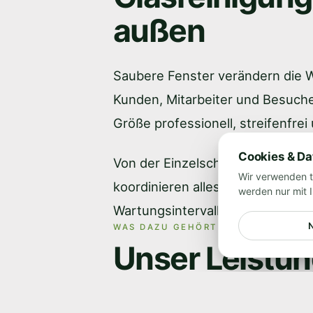
außen
Saubere Fenster verändern die 
Kunden, Mitarbeiter und Besucher
Größe professionell, streifenfrei
Cookies & D
Von der Einzelscheibe bis zum B
Wir verwenden t
koordinieren alles, einschließli
werden nur mit 
Wartungsintervalle.
WAS DAZU GEHÖRT
Unser Leistu
Fensterreinig