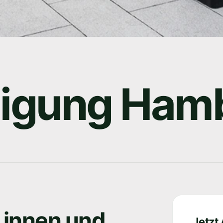
nigung Ham
 innen und
Jetzt