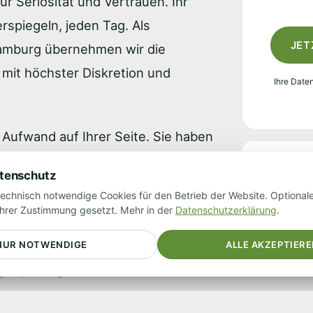
ür Seriosität und Vertrauen. Ihr
spiegeln, jeden Tag. Als
JET
Hamburg übernehmen wir die
 mit höchster Diskretion und
Ihre Date
 Aufwand auf Ihrer Seite. Sie haben
er Ihre Anforderungen kennt und
Passende
atenschutz
echnisch notwendige Cookies für den Betrieb der Website. Optional
Unterhal
Ihrer Zustimmung gesetzt. Mehr in der
Datenschutzerklärung
.
 Kanzleien &
Glasrein
NUR NOTWENDIGE
ALLE AKZEPTIER
s uns
t