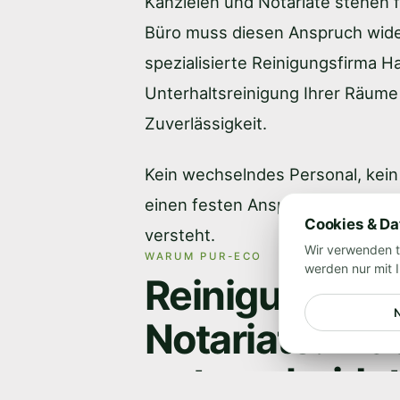
Kanzleien und Notariate stehen f
Büro muss diesen Anspruch wider
spezialisierte Reinigungsfirma 
Unterhaltsreinigung Ihrer Räume
Zuverlässigkeit.
Kein wechselndes Personal, kein
einen festen Ansprechpartner, d
Cookies & D
versteht.
Wir verwenden t
WARUM PUR-ECO
werden nur mit 
Reinigung für
Notariate: Wa
unterscheide